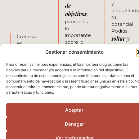
y
de
bloqueand
objetivos,
tu
priorizarás
potencial.
lo
Podrás
importante
Crecerás
soltar y
sobre lo
en
elegir.
urgente y
aceptación,
Gestionar consentimiento
Abrirás
tomarás
autenticidad,
decisiones
nuevas
Para ofrecer las mejores experiencias, utilizamos tecnologías como las
en
más
cookies para almacenar y/o acceder a la información del dispositivo. El
oportunida
seguridad y
consentimiento de estas tecnologías nos permitirá procesar datos como el
alineadas
harás
libertad.
comportamiento de navegación o las identificaciones únicas en este sitio. N
contigo.
consentir o retirar el consentimiento, puede afectar negativamente a ciertas
cosas
Aprenderás
características y funciones.
Pasarás
nuevas
y
de tus
de un
tomarás
conversaciones
espacio
Aceptar
decisiones
internas y
de
más
del
exigencia
Denegar
alineadas
autodiálogo
y estrés a
contigo.
para ir
una forma
Ver preferencias