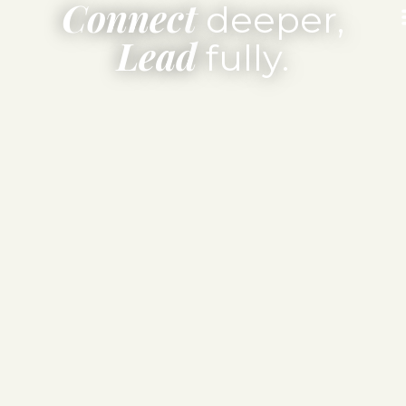
Connect
deeper,
Lead
fully.